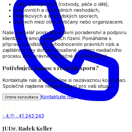
rodinných sporech (rozvody, péče o děti),
pracovních a obchodních neshodách,
majetkových a sousedských sporech,
sporech mezi obcí a občany nebo organizacemi.
Naše kancelář poskytuje právní poradenství a podporu
klientům v rámci mediačních řízení. Pomáháme s
přípravou podkladů, vyhodnocením právních rizik a
zajištěním, aby dohody dosažené v rámci mediačního
procesu byly právně bezpečné a vymahatelné.
Potřebujete pomoc s řešením sporu?
Kontaktujte nás a domluvíme si nezávaznou konzultaci.
Společně najdeme nejlepší řešení pro vaši situaci.
Kontaktujte nás
Online konzultace
+420 541 243 243
JUDr. Radek Keller