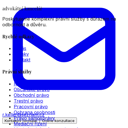
advokátní kancelář
Poskytujeme komplexní právní služby s důrazem na
odbornost a důvěru.
Rychlé odkazy
O nás
Články
Kontakt
Právní služby
Rodinné právo
Občanské právo
Obchodní právo
Trestní právo
Pracovní právo
Ochrana osobnosti
r.keller@seznam.cz
Právo samosprávy
Kontaktní formulář
Online konzultace
Mediační řízení