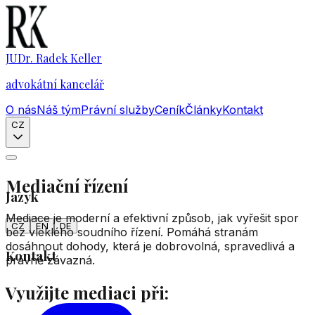
JUDr. Radek Keller
advokátní kancelář
O nás
Náš tým
Právní služby
Ceník
Články
Kontakt
CZ
Mediační řízení
Jazyk
Mediace je moderní a efektivní způsob, jak vyřešit spor
CZ
EN
DE
bez vleklého soudního řízení. Pomáhá stranám
dosáhnout dohody, která je dobrovolná, spravedlivá a
Kontakt
právně závazná.
Využijte mediaci při: